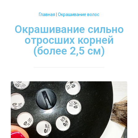
Главная
|
Окрашивание волос
Окрашивание сильно
отросших корней
(более 2,5 см)