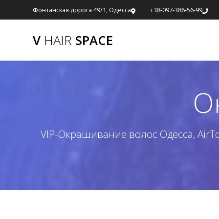
Фонтанская дорога 49/1, Одесса
+38-097-386-56-99
V
HAIR
SPACE
О
VIP-Окрашивание волос Одесса, AirT