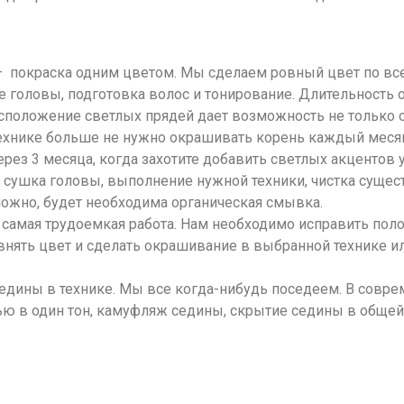
– покраска одним цветом. Мы сделаем ровный цвет по все
оловы, подготовка волос и тонирование. Длительность от
сположение светлых прядей дает возможность не только о
ехнике больше не нужно окрашивать корень каждый месяц
 3 месяца, когда захотите добавить светлых акцентов у к
и сушка головы, выполнение нужной техники, чистка суще
можно, будет необходима органическая смывка.
амая трудоемкая работа. Нам необходимо исправить полос
ять цвет и сделать окрашивание в выбранной технике или
дины в технике. Мы все когда-нибудь поседеем. В совре
ю в один тон, камуфляж седины, скрытие седины в общей