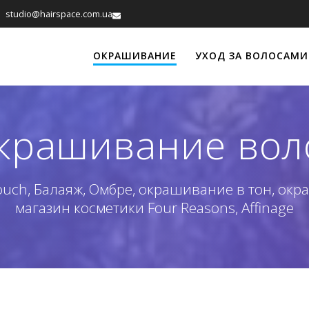
studio@hairspace.com.ua
ОКРАШИВАНИЕ
УХОД ЗА ВОЛОСАМИ
крашивание вол
ouch, Балаяж, Омбре, окрашивание в тон, ок
магазин косметики Four Reasons, Affinage