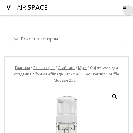
V
HAIR
SPACE
Главная
/
Все товары
/
Стайлинг
/
Мусс
/ Суфле-мусс для
создания объёма Affinage Kitoko ARTE Volumising Souffle
Mousse 250ml