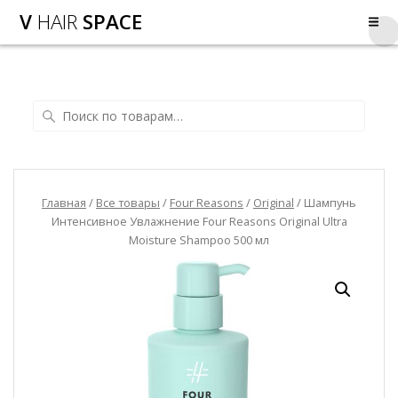
V
HAIR
SPACE
Главная
/
Все товары
/
Four Reasons
/
Original
/ Шампунь
Интенсивное Увлажнение Four Reasons Original Ultra
Moisture Shampoo 500 мл