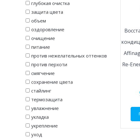
глубокая очистка
защита цвета
объем
оздоровление
Восс
очищение
кондиц
питание
Affina
против нежелательных оттенков
Re-Ener
против перхоти
смягчение
сохранение цвета
стайлинг
термозащита
увлажнение
укладка
укрепление
уход