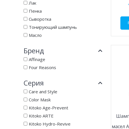
Лак
Пенка
Сыворотка
Тонирующий шампунь
Масло
Бренд
Affinage
Four Reasons
Серия
Care and Style
Color Mask
Kitoko Age-Prevent
Kitoko ARTE
Шамп
Kitoko Hydro-Revive
масел A