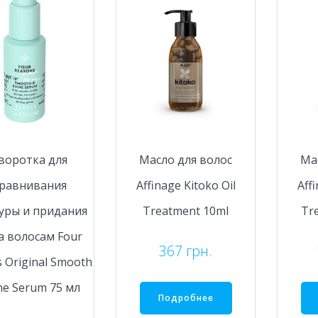
воротка для
Масло для волос
Ма
равнивания
Affinage Kitoko Oil
Aff
уры и придания
Treatment 10ml
Tr
а волосам Four
367
грн.
 Original Smooth
ne Serum 75 мл
Подробнее