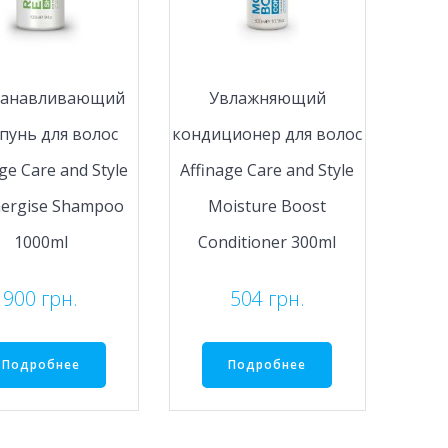
танавливающий
Увлажняющий
унь для волос
кондиционер для волос
ge Care and Style
Affinage Care and Style
nergise Shampoo
Moisture Boost
1000ml
Conditioner 300ml
900
грн.
504
грн.
Подробнее
Подробнее