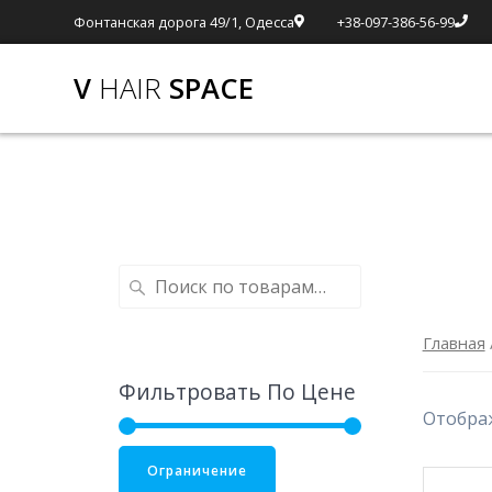
Фонтанская дорога 49/1, Одесса
+38-097-386-56-99
V
HAIR
SPACE
Главная
Фильтровать По Цене
Отображ
Ограничение