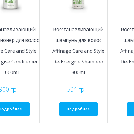
танавливающий
Восстанавливающий
Восс
ионер для волос
шампунь для волос
шамп
ge Care and Style
Affinage Care and Style
Affina
gise Conditioner
Re-Energise Shampoo
Re-E
1000ml
300ml
900
грн.
504
грн.
Подробнее
Подробнее