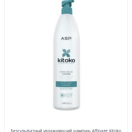
Безсульфатный увлажняющий шампунь Affinage Kitoko